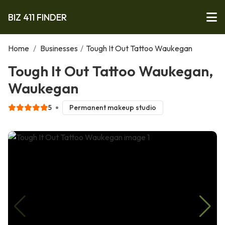
BIZ 411 FINDER
Home
/
Businesses
/
Tough It Out Tattoo Waukegan
Tough It Out Tattoo Waukegan,
Waukegan
5
Permanent makeup studio